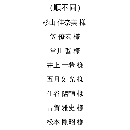
（順不同）
杉山 佳奈美 様
笠 僚宏 様
常川 響 様
井上 一希 様
五月女 光 様
住谷 陽輔 様
古賀 雅史 様
松本 剛昭 様