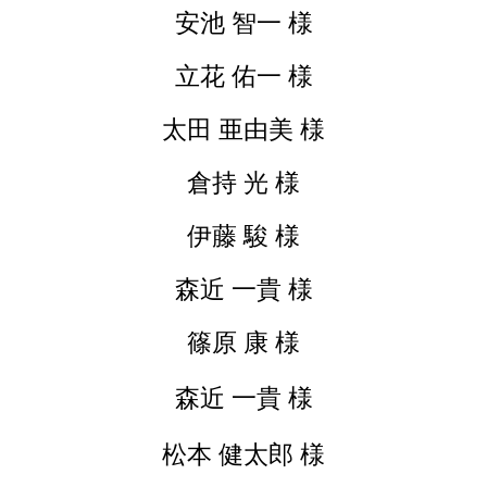
安池 智一 様
立花 佑一 様
太田 亜由美 様
倉持 光 様
伊藤 駿 様
森近 一貴 様
篠原 康 様
森近 一貴 様
松本 健太郎 様