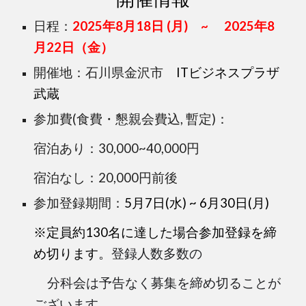
日程：
2025年8月18日 (月) ~ 2025年8
月22日（金）
開催地：石川県金沢市
ITビジネスプラザ
武蔵
参加費(食費・懇親会費込, 暫定)：
宿泊あり：30,000~40,000円
宿泊なし：20,000円前後
参加登録期間：
5
月
7
日
(
水
) ~ 6
月
30
日
(月)
※
定員約
130
名に達した場合参加登録を締
め切ります。
登録人数多数の
分科会は予告なく募集を締め切ることが
ございます。