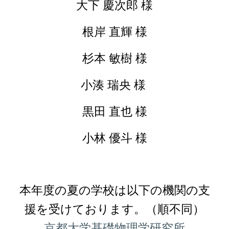
大下 慶次郎 様
根岸 直輝 様
杉本 敏樹 様
小湊 瑞央 様
黒田 直也 様
小林 優斗 様
本年度の夏の学校は以下の機関の支
援を受けております。（順不同）
京都大学基礎物理学研究所