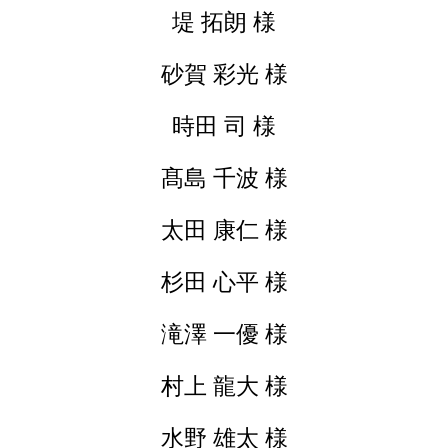
堤 拓朗 様
砂賀 彩光 様
時田 司 様
髙島 千波 様
太田 康仁 様
杉田 心平 様
滝澤 一優 様
村上 龍大 様
水野 雄太 様