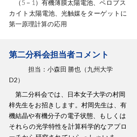
（5－1）有機薄膜太陽電池、ペロブス
カイト太陽電池、光触媒をターゲットに
第一原理計算の応用
第
二
分科会担当者コメント
担当：小森田 勝也（
九州
大学
D2
）
第二分科会では、日本女子大学の村岡
梓先生をお招きします。村岡先生は、有
機結晶や有機分子の電子状態、もしくは
それらの光学特性を計算科学的なアプロ