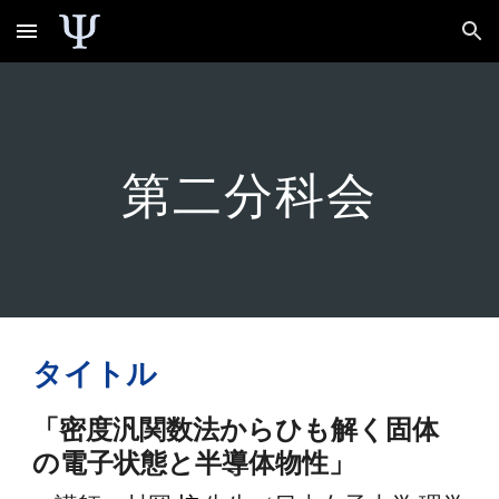
Skip to main content
Skip to navigation
第
二
分科会
タイトル
「密度汎関数法からひも
解く固体
の電子状態と半導体物性
」